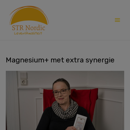
Skip
Main
to
content
Men
Magnesium+ met extra synergie