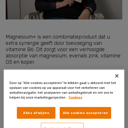
Magnesium+ is een combinatieproduct dat u
extra synergie geeft door toevoeging van
vitamine B6. Dit zorgt voor een verhoogde
absorptie van magnesium, evenals zink, vitamine
D3 en koper.
Dit product is zorgvuldig samengesteld om u de
beste gezondheidseffecten te geven.
Door op “Alle cookies accepteren” te klikken gaat u akkoord met het
opslaan van cookies op uw apparaat voor het verbeteren van
Magnesium+ kan veilig worden gebruikt met uw
websitenavigatie, het analyseren van websitegebruik en om ons te
reguliere dieet en ook worden ingenomen met
helpen bij onze marketingprojecten.
Cookies
andere gezondheidsproducten.
Alles afwijzen
Alle cookies accepteren
Magnesium+ met extra synergie geeft
meer energie