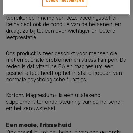
Cookie-instellingen
Zowel vitamine B6 als magnesium verminderen
het gevoel van vermoeidheid en moeheid. Een
toereikende inname van deze voedingsstoffen
beïnvloedt ook de conditie van de hersenen, en
draagt zo bij tot een evenwichtiger en betere
leefprestatie.
Ons product is zeer geschikt voor mensen die
met emotionele problemen en stress kampen. De
reden is dat vitamine B6 en magnesium een
positief effect heeft op het in stand houden van
normale psychologische functies.
Kortom, Magnesium+ is een uitstekend
supplement ter ondersteuning van de hersenen
en het zenuwstelsel.
Een mooie, frisse huid
Zink draagt bij tot het behoud van een gezonde