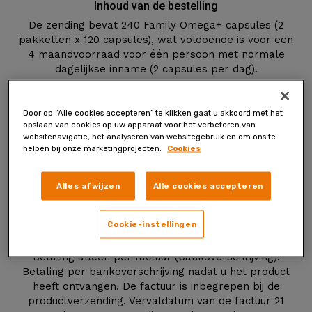
Inhoud van de bestelling
De zending bevat 240 Family Omega+ capsules (2
pakketten x 120 capsules), wat voldoende is voor een
4 maandvoorraad voor één persoon met normale
dagelijkse inname (2 capsules per dag).
Door op “Alle cookies accepteren” te klikken gaat u akkoord met het
Totale prijs
opslaan van cookies op uw apparaat voor het verbeteren van
Totale prijs voor eerste verzending: €49,90 (totale prijs
websitenavigatie, het analyseren van websitegebruik en om ons te
bij normaal gebruik: ongeveer €12,48/maand).
helpen bij onze marketingprojecten.
Cookies
Totaalprijs voor volgende zendingen: €49,90 (totale
prijs bij normaal gebruik: ongeveer €12,48/maand).
Alles afwijzen
Alle cookies accepteren
Totale productprijs is inclusief BTW + verzendkosten.
Cookie-instellingen
Betaling
Betaling alleen per factuur (bankoverschrijving).
Betaling per bankoverschrijving nadat u het product
heeft ontvangen. De factuur is inbegrepen bij de
productverzending. Vervaldatum van de factuur 21