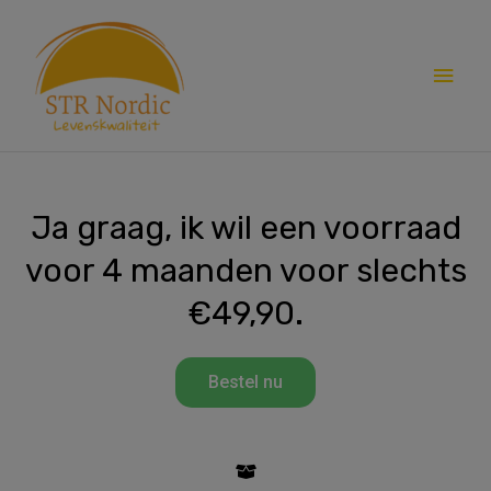
Skip
Main
to
content
Men
Ja graag, ik wil een voorraad
voor 4 maanden voor slechts
€49,90.
Bestel nu