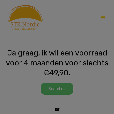
Skip
Main
to
content
Men
Ja graag, ik wil een voorraad
voor 4 maanden voor slechts
€49,90.
Bestel nu