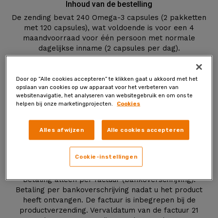
Inhoud van de bestelling
De zending bevat 240 Omega-3 capsules (2 pakketten
met 120 capsules), wat voldoende is voor een 4
maandvoorraad voor één persoon met normale
dagelijkse inname (2 capsules per dag).
Door op “Alle cookies accepteren” te klikken gaat u akkoord met het
Totale prijs
opslaan van cookies op uw apparaat voor het verbeteren van
Totale prijs voor eerste verzending: €49,90 (totale prijs
websitenavigatie, het analyseren van websitegebruik en om ons te
bij normaal gebruik: ongeveer €12,48/maand).
helpen bij onze marketingprojecten.
Cookies
Totaalprijs voor volgende zendingen: €49,90 (totale
prijs bij normaal gebruik: ongeveer €12,48/maand).
Alles afwijzen
Alle cookies accepteren
Totale productprijs is inclusief BTW + verzendkosten.
Cookie-instellingen
Betaling
Betaling alleen per factuur (bankoverschrijving).
Betaling per bankoverschrijving nadat u het product
heeft ontvangen. De factuur is inbegrepen bij de
productverzending. Vervaldatum van de factuur 21