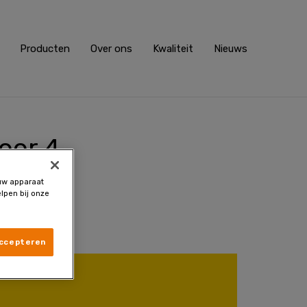
Producten
Over ons
Kwaliteit
Nieuws
voor 4
90.
 uw apparaat
lpen bij onze
accepteren