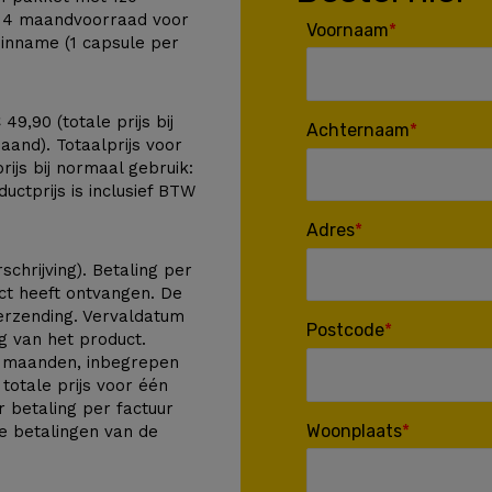
n 4 maandvoorraad voor
Voornaam
inname (1 capsule per
49,90 (totale prijs bij
Achternaam
and). Totaalprijs voor
rijs bij normaal gebruik:
ctprijs is inclusief BTW
Adres
schrijving). Betaling per
ct heeft ontvangen. De
verzending. Vervaldatum
Postcode
g van het product.
4 maanden, inbegrepen
 totale prijs voor één
r betaling per factuur
Woonplaats
ge betalingen van de