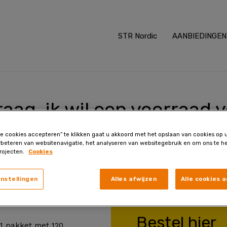
STR Nordic
AANBIEDINGEN
aag, ik wil een voorraad 
anden voor slechts € 49,
le cookies accepteren” te klikken gaat u akkoord met het opslaan van cookies op
rbeteren van websitenavigatie, het analyseren van websitegebruik en om ons te he
rojecten.
Cookies
instellingen
Alles afwijzen
Alle cookies 
Bestel hier
(1 pakket met 120