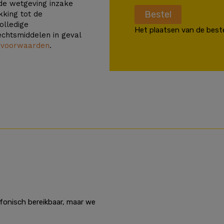
de wetgeving inzake
Bestel
king tot de
olledige
Het plaatsen van de beste
echtsmiddelen in geval
 voorwaarden
.
efonisch bereikbaar, maar we