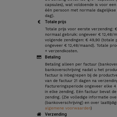
capsules), wat voldoende is voor ee
één persoon met normale dagelijkse 
dag).
Totale prijs
Totale prijs voor eerste verzending: € 
normaal gebruik: ongeveer € 12,48/ma
volgende zendingen: € 49,90 (totale p
ongeveer € 12,48/maand). Totale produ
+ verzendkosten.
Betaling
Betaling alleen per factuur (bankover
bankoverschrijving nadat u het produ
factuur is inbegrepen bij de product
van de factuur 21 dagen na verzendin
Factureringsperiode ongeveer elke 
in elke zending. Eén factuur bevat de
zending. (Zie volledige informatie ove
(bankoverschrijving) en over laattijdi
algemene voorwaarden
)
Verzending