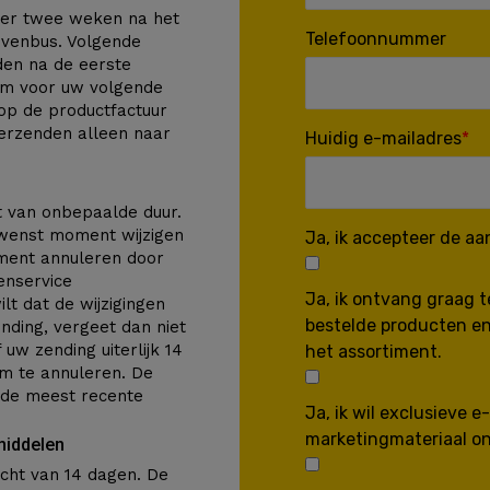
eer twee weken na het
Telefoonnummer
evenbus. Volgende
en na de eerste
um voor uw volgende
op de productfactuur
 verzenden alleen naar
Huidig e-mailadres
t van onbepaalde duur.
ewenst moment wijzigen
Ja, ik accepteer de a
ment annuleren door
enservice
Ja, ik ontvang graag 
wilt dat de wijzigingen
bestelde producten en
ding, vergeet dan niet
uw zending uiterlijk 14
het assortiment.
m te annuleren. De
 de meest recente
Ja, ik wil exclusieve 
marketingmateriaal o
middelen
cht van 14 dagen. De