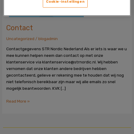
Cookie-instellingen
Contact
Uncategorized
/
blogadmin
Contactgegevens STR Nordic Nederland Als er iets is waar we u
mee kunnen helpen neem dan contact op met onze
klantenservice via klantenservice@strnordic.nl. Wij hebben
vernomen dat onze klanten andere bedrijven hebben
gecontacteerd, gelieve er rekening mee te houden dat wij nog
niet telefonisch bereikbaar zijn maar wij alle emails zo snel
mogelijk beantwoorden. KVK […]
Read More »