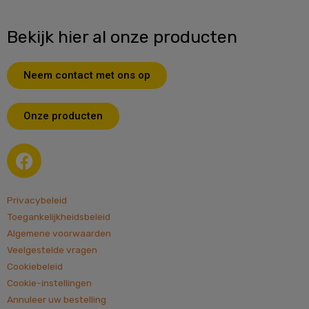
Bekijk hier al onze producten
Neem contact met ons op
Onze producten
F
a
c
e
Privacybeleid
b
Toegankelijkheidsbeleid
Algemene voorwaarden
o
Veelgestelde vragen
o
Cookiebeleid
k
Cookie-instellingen
Annuleer uw bestelling